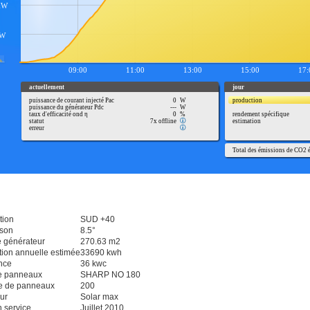
tion
SUD +40
ison
8.5°
e générateur
270.63 m2
tion annuelle estimée
33690 kwh
nce
36 kwc
e panneaux
SHARP NO 180
 de panneaux
200
ur
Solar max
 service
Juillet 2010