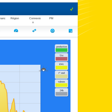
manc
Région
Connexio
PM
n