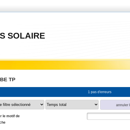
S SOLAIRE
BE TP
1 pas d'erreurs
annuler l
r le motif de
che