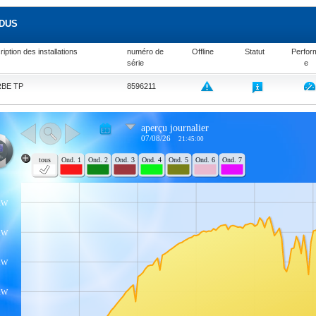
NDUS
iption des installations
numéro de
Offline
Statut
Perfor
série
e
BE TP
8596211